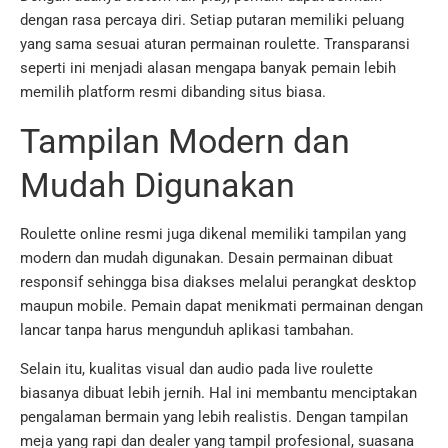
dengan rasa percaya diri. Setiap putaran memiliki peluang
yang sama sesuai aturan permainan roulette. Transparansi
seperti ini menjadi alasan mengapa banyak pemain lebih
memilih platform resmi dibanding situs biasa.
Tampilan Modern dan
Mudah Digunakan
Roulette online resmi juga dikenal memiliki tampilan yang
modern dan mudah digunakan. Desain permainan dibuat
responsif sehingga bisa diakses melalui perangkat desktop
maupun mobile. Pemain dapat menikmati permainan dengan
lancar tanpa harus mengunduh aplikasi tambahan.
Selain itu, kualitas visual dan audio pada live roulette
biasanya dibuat lebih jernih. Hal ini membantu menciptakan
pengalaman bermain yang lebih realistis. Dengan tampilan
meja yang rapi dan dealer yang tampil profesional, suasana