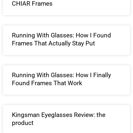
CHIAR Frames
Running With Glasses: How I Found
Frames That Actually Stay Put
Running With Glasses: How I Finally
Found Frames That Work
Kingsman Eyeglasses Review: the
product