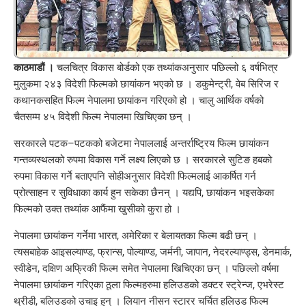
काठमाडौं ।
चलचित्र विकास बोर्डको एक तथ्यांकअनुसार पछिल्लो ६ वर्षभित्र
मुलुकमा २४३ विदेशी फिल्मको छायांकन भएको छ । डकुमेन्ट्री, वेब सिरिज र
कथानकसहित फिल्म नेपालमा छायांकन गरिएको हो । चालु आर्थिक वर्षको
चैतसम्म ४५ विदेशी फिल्म नेपालमा खिचिएका छन् ।
सरकारले पटक–पटकको बजेटमा नेपाललाई अन्तर्राष्ट्रिय फिल्म छायांकन
गन्तव्यस्थलको रुपमा विकास गर्ने लक्ष्य लिएको छ । सरकारले सुटिङ हबको
रुपमा विकास गर्ने बताएपनि सोहीअनुसार विदेशी फिल्मलाई आकर्षित गर्न
प्रोत्साहन र सुविधाका कार्य हुन सकेका छैनन् । यद्यपि, छायांकन भइसकेका
फिल्मको उक्त तथ्यांक आफैंमा खुसीको कुरा हो ।
नेपालमा छायांकन गर्नेमा भारत, अमेरिका र बेलायतका फिल्म बढी छन् ।
त्यसबाहेक आइसल्याण्ड, फ्रान्स, पोल्याण्ड, जर्मनी, जापान, नेदरल्याण्ड्स, डेनमार्क,
स्वीडेन, दक्षिण अफ्रिकी फिल्म समेत नेपालमा खिचिएका छन् । पछिल्लो वर्षमा
नेपालमा छायांकन गरिएका ठूला फिल्महरुमा हलिउडको डक्टर स्ट्रेन्ज, एभरेस्ट
थ्रीडी, बलिउडको उचाइ हुन् । लियान नीसन स्टारर चर्चित हलिउड फिल्म