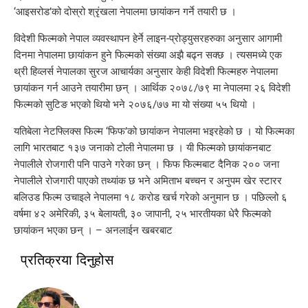
‘आइसरोड’को दोस्रो श्रृंखला नेपालमा छायांकन गर्ने तयारी छ ।
विदेशी फिल्मको नेपाल व्यवस्थापन हेर्ने लाइन-प्रोड्युसरहरुका अनुसार आगामी
दिनमा नेपालमा छायांकन हुने फिल्मको संख्या अझै बढ्न सक्छ । त्यसमध्ये एक
थ्री हिव्लर्स नेपालका सुरज आचार्यका अनुसार केही विदेशी फिल्महरु नेपालमा
छायांकन गर्न आउने तयारीमा छन् । आर्थिक २०७८/७९ मा नेपालमा २६ विदेशी
फिल्मको सुटिङ भएको थियो भने २०७६/७७ मा यो संख्या ५५ थियो ।
यतिबेला नेटफ्लिक्स फिल्म ‘फिफ’को छायांकन नेपालमा भइरहेको छ । यो फिल्मका
लागि भारतबाट १३७ जनाको टोली नेपालमा छ । यी फिल्मको छायांकनबाट
नेपालीले रोजगारी पनि पाउने गरेका छन् । फिफ फिल्मबाट दैनिक २०० जना
नेपालीले रोजगारी पाएको तथ्यांक छ भने अमिताभ बच्चन र अनुपम खेर स्टारर
बलिउड फिल्म उचाइले नेपालमा १८ करोड खर्च गरेको अनुमान छ । पछिल्लो ६
वर्षमा ४२ अमेरिकी, ३५ बेलायती, ३० जापानी, २५ भारतीयका धेरै फिल्मको
छायांकन भएका छन् । – अनलाईन खबरबाट
प्रतिक्रया दिनुहोस