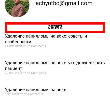
achyutbc@gmail.com
भरखरै
Удаление папилломы на веке: советы и
особенности
२२ घण्टा अगाडि
No Comments
Удаление папилломы на веке: что должен знать
пациент
२४ घण्टा अगाडि
No Comments
Удаление папилломы на веке
१ दिन अगाडि
No Comments