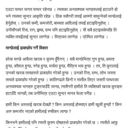
एउटा पत्थर फगत पत्थर रहेनछ । त्यसका अनावश्यक भागहरुलाई हटाउने हो
भने त्यसमा सुन्दर आकृति रहेछ । ठिक यसैगरी तपाईं आफ्नो सामुन्नेको मान्छेलाई
हेर्नुहोस् । उनको कमी, कमजोरी, बाध्यता आदिलाई तपाईं हटाइदिनुहोस् ।
उनीसँगको रिस, राग, इष्र्या, दम्भ पनि हटाइदिनुहोस् । यी सबै हटाइसकेपछि ति
व्यक्ति तपाईंलाई सुन्दर लाग्नेछ । मित्रवत लाग्नेछ । प्रेमिल लाग्नेछ ।
मान्छेलाई ढाकछोप गर्ने विकार
हरेक मान्छे आफैमा खराब र कुरुप हुँदैनन् । सबै मान्छेभित्र गुण हुन्छ, क्षमता
हुन्छ, कौशल हुन्छ, स्नेह हुन्छ, मर्यादा हुन्छ, मैत्रिय भाव हुन्छ । तर, ति कुरालाई
उनको खराब तत्वहरुले ढाकछोप गरेको हुन्छ । उनको रिस, दम्भ, लोभ जस्ता
तत्वले ढाकछोप गरेको हुन्छ । कालिगढले छिनो र मार्तोल लिएर जसरी पत्थरका
अनावश्यक भागहरु टुक्रयाउँदै जान्छ, त्यसैगरी हामीले ति व्यक्तिको खराब कुराहरु
हटाउँदै जान्छौ, तब उनीभित्र एउटा सुन्दर मानव फेला पर्नेछ ।
हामी किन अरुलाई खराब देख्छौ ? किन अरुलाई होच्याएर हामी खुसी हुन्छौ ? किन
अरु कमजोर भएको हामीलाई रुचीकर लाग्छ ?
किनभने हामीलाई पनि त्यस्तै कुरुप दोषहरुले ढाकछोप गरेको छ । त्यसैले आफु