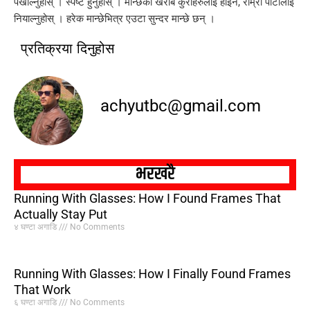
पखाल्नुहोस् । स्पष्ट हुनुहोस् । मान्छेका खराब कुराहरुलाई होइन, राम्रो पाटोलाई
नियाल्नुहोस् । हरेक मान्छेभित्र एउटा सुन्दर मान्छे छन् ।
प्रतिक्रया दिनुहोस
achyutbc@gmail.com
भरखरै
Running With Glasses: How I Found Frames That
Actually Stay Put
४ घण्टा अगाडि
No Comments
Running With Glasses: How I Finally Found Frames
That Work
६ घण्टा अगाडि
No Comments