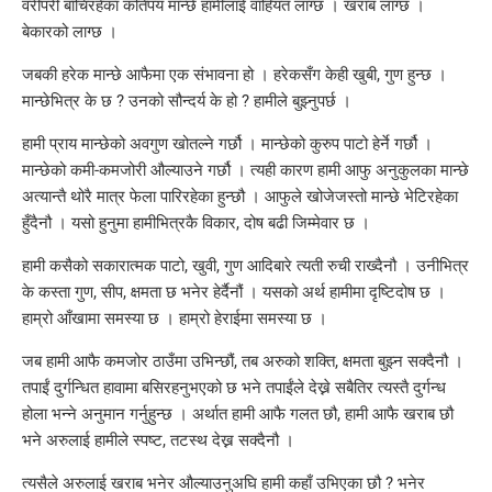
वरीपरी बाँचिरहेका कतिपय मान्छे हामीलाई वाहियत लाग्छ । खराब लाग्छ ।
बेकारको लाग्छ ।
जबकी हरेक मान्छे आफैमा एक संभावना हो । हरेकसँग केही खुबी, गुण हुन्छ ।
मान्छेभित्र के छ ? उनको सौन्दर्य के हो ? हामीले बुझ्नुपर्छ ।
हामी प्राय मान्छेको अवगुण खोतल्ने गर्छौ । मान्छेको कुरुप पाटो हेर्ने गर्छौ ।
मान्छेको कमी-कमजोरी औल्याउने गर्छौ । त्यही कारण हामी आफु अनुकुलका मान्छे
अत्यान्तै थोरै मात्र फेला पारिरहेका हुन्छौ । आफुले खोजेजस्तो मान्छे भेटिरहेका
हुँदैनौ । यसो हुनुमा हामीभित्रकै विकार, दोष बढी जिम्मेवार छ ।
हामी कसैको सकारात्मक पाटो, खुवी, गुण आदिबारे त्यती रुची राख्दैनौ । उनीभित्र
के कस्ता गुण, सीप, क्षमता छ भनेर हेर्दैनौं । यसको अर्थ हामीमा दृष्टिदोष छ ।
हाम्रो आँखामा समस्या छ । हाम्रो हेराईमा समस्या छ ।
जब हामी आफै कमजोर ठाउँमा उभिन्छौं, तब अरुको शक्ति, क्षमता बुझ्न सक्दैनौ ।
तपाईं दुर्गन्धित हावामा बसिरहनुभएको छ भने तपाईंले देख्ने सबैतिर त्यस्तै दुर्गन्ध
होला भन्ने अनुमान गर्नुहुन्छ । अर्थात हामी आफै गलत छौ, हामी आफै खराब छौ
भने अरुलाई हामीले स्पष्ट, तटस्थ देख्न सक्दैनौ ।
त्यसैले अरुलाई खराब भनेर औल्याउनुअघि हामी कहाँ उभिएका छौ ? भनेर