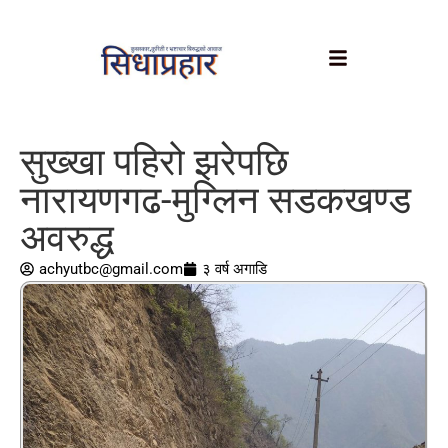
सुख्खा पहिरो झरेपछि
नारायणगढ-मुग्लिन सडकखण्ड
अवरुद्ध
achyutbc@gmail.com
३ वर्ष अगाडि