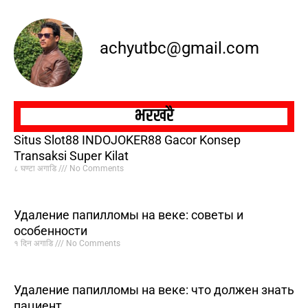
achyutbc@gmail.com
भरखरै
Situs Slot88 INDOJOKER88 Gacor Konsep
Transaksi Super Kilat
८ घण्टा अगाडि
No Comments
Удаление папилломы на веке: советы и
особенности
१ दिन अगाडि
No Comments
Удаление папилломы на веке: что должен знать
пациент