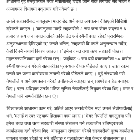
आधारमा गृह मन्त्रालयले मेयर नेपालीलाई विदेश जान रोक लगाउँदै सबै नाका र
अध्यागमन विभागमा पत्राचार गरिसकेको छ ।
उनले सहकारीबाट बागलुङमा मात्र डेढ अर्ब बचत अपचलन देखिएको सिडिओ
श्रेष्ठले बताइन । ‘बागलुङमा मात्रै सहकारीले ८ सय जना सेयर सदस्य र ३
हजार २ सय जना बचतकर्ताको करिब डेढ अर्ब रुपैयाँ बचत रहेको प्रारम्भिक
अनुसन्धानमा देखिएको छ,’ उनले भनिन्, ‘सहकारी विभागले अनुसन्धान गर्दैछ,
केही दिनमै यथार्थ विवरण आउला ।’ इमेज वचत तथा ऋण सहकारी पोखरा
महानगरपालिकामा दर्ता गरेका छन्। जहाँबाट ५ सय बढी बचतकर्ताका ५० करोड
रुपैयाँ अपचलन गरेको सहकारीका प्रबन्धक दीपक पौडेलले बताए। उक्त रकम
उनले घर जग्गा कारोबारमा लगानी गरेको पौडेलले बताए । दुई संस्थाको गरी
नेपालीले २ अर्ब अपचलन गरेको उनीहरूले बताएका छन्।अपरेशन हेड बनाएका
थिए। ऋण अधिकृत उनकै भतिज सुनिल नेपालीलाई नियुक्त गरेका थिए। मगर र
नेपाली पनि सम्पर्कविहिन छन ्।
‘विश्वासको आधारमा काम गरें, अहिले आएर सम्पर्कविहीन भए,’ उनले सेतोपाटीलाई
भने, ‘मलाई त रबर स्ट्याम्प हिसाबमा काम लगाए।’ मेयर नेपालीले बागलुङमा पनि
इमेज बचत तथा ऋण सहकारी संस्था संचालन गर्न तत्कालीन रजिष्ट्रारको
कार्यालयमा दर्ता गरेका थिए।बागलुङमा संचालन गरेको सहकारीको मुख्य कार्यालय
बागलुङ बजार रहेको छ भने बुर्तिवाङ र गलकोटमा सेवा केन्द्र संचालनमा छ।