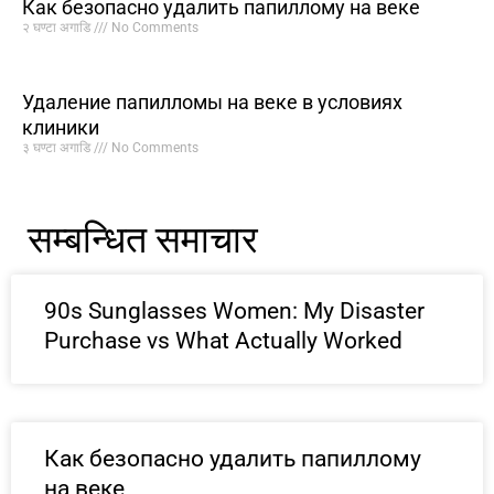
Как безопасно удалить папиллому на веке
२ घण्टा अगाडि
No Comments
Удаление папилломы на веке в условиях
клиники
३ घण्टा अगाडि
No Comments
सम्बन्धित समाचार
90s Sunglasses Women: My Disaster
Purchase vs What Actually Worked
Как безопасно удалить папиллому
на веке