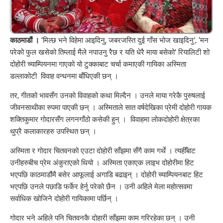
काठमाडौं ।
‘मिल्छ भने विहेमा आइदिनु, जबरजस्ति दुई गाँस भोज खाइदिनु’, ‘मन
परेको फुल खसेको तिम्लाई मैले नपाउनु रैछ र यति धेरै माया बसेको’ रियालिटी शो
दोहोरी च्याम्पियनमा गाएको यो टुक्काबाट चर्चा कमाएकी गायिका अस्मिता
डल्लाकोटी विवाह वन्धनमा बाँधिएकी छन् ।
तर, गीतको भावसँग उनको विवाहको कथा मिल्दैन । उनले माया गरेकै पुरुषलाई
जीवनसाथीका रुपमा पाएकी छन् । अस्मिताले सात वर्षदेखिका प्रेमी दोहोरी गायक
शक्तिकुमार गोदारसँग लगनगाँठो कसेकी हुन् । विवाहमा लोकदोहोरी क्षेत्रका
थुप्रै कलाकारहरु उपस्थित छन् ।
अस्मिता र गोदार चितवनको एउटा दोहोरी साँझमा सँगै काम गर्थे । त्यहीँबाट
उनीहरुबीच प्रेम अंकुराएको थियो । अस्मिता एकाएक लाइभ दोहोरीमा हिट
भएपछि काठमाडौंमै बसेर आफूलाई अगाडि बढाइन् । दोहोरी च्याम्पियनबाट हिट
भएपछि उनले पछाडि फर्केर हेर्नु परेको छैन । उनी अहिले मेला महोत्सवमा
सर्वाधिक खोजिने दोहोरी गायिकामा पर्छिन् ।
गोदार भने अहिले पनि चितवनकै दोहारी साँझमा काम गरिरहेका छन् । उनी