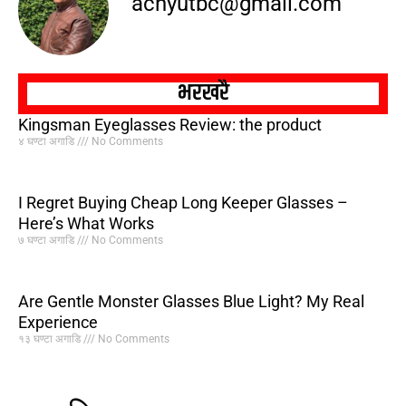
achyutbc@gmail.com
भरखरै
Kingsman Eyeglasses Review: the product
४ घण्टा अगाडि
No Comments
I Regret Buying Cheap Long Keeper Glasses –
Here’s What Works
७ घण्टा अगाडि
No Comments
Are Gentle Monster Glasses Blue Light? My Real
Experience
१३ घण्टा अगाडि
No Comments