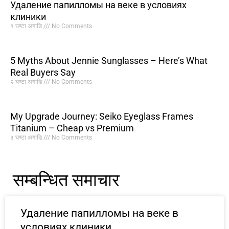
Удаление папилломы на веке в условиях
клиники
१ घण्टा अगाडि
No Comments
5 Myths About Jennie Sunglasses – Here’s What
Real Buyers Say
२ घण्टा अगाडि
No Comments
My Upgrade Journey: Seiko Eyeglass Frames
Titanium – Cheap vs Premium
३ घण्टा अगाडि
No Comments
सम्बन्धित समाचार
Удаление папилломы на веке в
условиях клиники