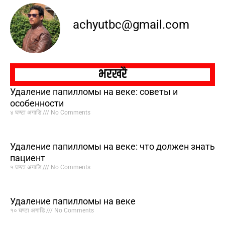
achyutbc@gmail.com
भरखरै
Удаление папилломы на веке: советы и
особенности
४ घण्टा अगाडि
No Comments
Удаление папилломы на веке: что должен знать
пациент
५ घण्टा अगाडि
No Comments
Удаление папилломы на веке
१० घण्टा अगाडि
No Comments