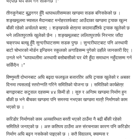
भएपछि थप काम गर्न सकिनेछ ।”
तीनकुनेबाट बुद्धनगर हुँदै थापाथलीसम्मका खण्डमा सडक बनिसकेको छ ।
शङ्खमूलमा च्यासल मैदानबाट मनोहरातर्फबाट आउँदाका खण्डमा ट्र्याक खुल्न
बाँकी रहेको अर्यालले बताए । शङ्खपार्क क्षेत्रमा काठमाडौँतर्फ ट्र्याक खुलेको छ
भने ललितपुरतर्फ खुलेको छैन । शङ्खमूलबाट ललितपुरतर्फ निरन्तर जाँदा
चक्रपथ बल्खु हुँदै सुन्दरीघाटसम्म सडक पुग्छ । सुन्दरीघाटबाट पनि अस्थायी
बाटो चोभारको मोर्डन इन्डियन स्कुलको अगाडिसम्म पुगेको उहाँले जानकारी दिए ।
उनले भने “थापाथलीमा अस्थायी बसोबासीको घर धेरै हुँदा समाधान नहुँदासम्म गर्न
सकिँदैन ।”
विष्णुमती दोभानबाट अघि बढ्दा फलफूल बजारतिर अघि ट्र्याक खुलेको र अबका
दिनमा त्यसलाई स्तरोन्नति गरिने समितिको योजना छ । समितिको कार्यक्षेत्र
बागद्वारबाट कटुवाल दहसम्म ४४ किमी हो । सुरु र अन्तिम खण्डमा निर्माण हुन
बाँकी छ भने बीचका खण्डमा पनि समस्या नभएका खण्डमा मात्रै निर्माणको काम
भएको छ ।
करिडोर निर्माणको काम अव्यवस्थित बस्ती भएको ठाउँमा नै बढी बाँकी रहेको
समितिले जनाएको छ । अरु कतिपय ठाउँमा अरु संरचनाका कारण पनि करिडोर
निर्माण अघि बढ्न नसकेको पाइएको छ । कतै विद्यालय, क्याम्पस र