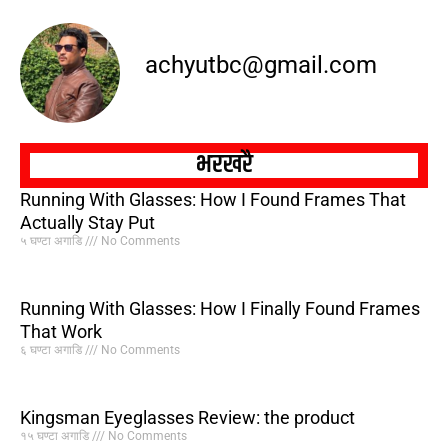
achyutbc@gmail.com
भरखरै
Running With Glasses: How I Found Frames That
Actually Stay Put
५ घण्टा अगाडि
No Comments
Running With Glasses: How I Finally Found Frames
That Work
६ घण्टा अगाडि
No Comments
Kingsman Eyeglasses Review: the product
१५ घण्टा अगाडि
No Comments