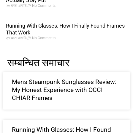
Actually Stay Put
२० घण्टा अगाडि
No Comments
Running With Glasses: How I Finally Found Frames
That Work
२१ घण्टा अगाडि
No Comments
सम्बन्धित समाचार
Mens Steampunk Sunglasses Review:
My Honest Experience with OCCI
CHIAR Frames
Running With Glasses: How I Found