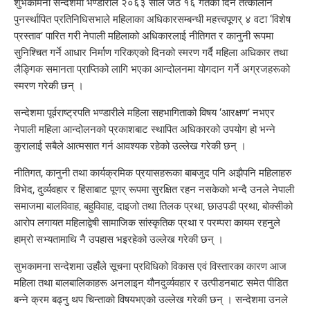
शुभकामना सन्देशमा भण्डारीले २०६३ साल जेठ १६ गतेका दिन तत्कालीन
पुनर्स्थापित प्रतिनिधिसभाले महिलाका अधिकारसम्बन्धी महत्त्वपूणर् ४ वटा ‘विशेष
प्रस्ताव’ पारित गरी नेपाली महिलाको अधिकारलाई नीतिगत र कानुनी रूपमा
सुनिश्चित गर्ने आधार निर्माण गरिकएको दिनको स्मरण गर्दै महिला अधिकार तथा
लैङ्गिक समानता प्राप्तिको लागि भएका आन्दोलनमा योगदान गर्ने अग्रजहरूको
स्मरण गरेकी छन् ।
सन्देशमा पूर्वराष्ट्रपति भण्डारीले महिला सहभागिताको विषय ‘आरक्षण’ नभएर
नेपाली महिला आन्दोलनको प्रकाशबाट स्थापित अधिकारको उपयोग हो भन्ने
कुरालाई सबैले आत्मसात गर्न आवश्यक रहेको उल्लेख गरेकी छन् ।
नीतिगत, कानुनी तथा कार्यक्रमिक प्रयासहरूका बाबजुद पनि अझैपनि महिलाहरु
विभेद, दुर्व्यवहार र हिंसाबाट पूणर् रूपमा सुरक्षित रहन नसकेको भन्दै उनले नेपाली
समाजमा बालविवाह‚ बहुविवाह‚ दाइजो तथा तिलक प्रथा‚ छाउपडी प्रथा‚ बोक्सीको
आरोप लगायत महिलाद्वेषी सामाजिक सांस्कृतिक प्रथा र परम्परा कायम रहनुले
हाम्रो सभ्यतामाथि नै उपहास भइरहेको उल्लेख गरेकी छन् ।
सुभकामना सन्देशमा उहाँले सूचना प्रविधिको विकास एवं विस्तारका कारण आज
महिला तथा बालबालिकाहरू अनलाइन यौनदुर्व्यवहार र उत्पीडनबाट समेत पीडित
बन्ने क्रम बढ्नु थप चिन्ताको विषयभएको उल्लेख गरेकी छन् । सन्देशमा उनले