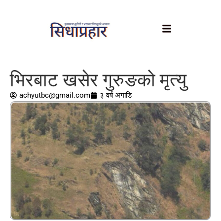
भिरबाट खसेर गुरुङको मृत्यु
achyutbc@gmail.com
३ वर्ष अगाडि