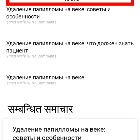
Удаление папилломы на веке: советы и
особенности
३ घण्टा अगाडि
No Comments
Удаление папилломы на веке: что должен знать
пациент
४ घण्टा अगाडि
No Comments
Удаление папилломы на веке
९ घण्टा अगाडि
No Comments
सम्बन्धित समाचार
Удаление папилломы на веке:
советы и особенности