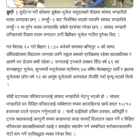
डुम्रे ।
दुर्घटना परी शोकमा डुबेका भुजेल समुदायको पीडामा सांसद भण्डारीले
मलम लगाएका छन् । तनहुँ–२ बाट निर्वाचित भएको भएपनि सांसद भण्डारीले
तनहुँ–१ मा पुगेर मलम लगाएपछि सबैले प्रशंसा गरेका छन् । सांसद भण्डारी
उनिहरुको पिडमा मलम लगाउन उनी बिहीबार भुजेल गाउँमा पुगेका थिए ।
गत वैशाख २० गते बिहान ९।३० बजेको समयमा बन्दिपुर ५ को याम्पा
आँधिखोलामा विद्यालय जानका लागि स्कूल बसको प्रतिक्षामा रहेका बालबालिका र
आफ्नै घर छेउमा बसी रहेका ८ जनालाई ट्रकले ठक्कर दिँदा वर्ष ६९ का
सनबहादुर भुजेल, सुनमायाँ भभुजेलका श्रीमान् ४७ वर्षिय चेतबहादुर घर्ती र झलक
भुजेलका छोरा वर्ष १२ का आयुष भुजेलको अस्पताल लैजाँदै गर्दा मृत्यू भएको थियो
।
सोही घटनाका परिवारजनलाई सांसद भण्डारीले भेट्नु भएको हो । सांसद
भण्डारीले घर पिडित परिवारलाई व्यक्तिगत रुपमा काजक्रिया खर्च वापत १०/१०
हजारका दरले प्रदान गर्नुभएको छ । साथै घाईतेको उचित उपचार, क्षतिपूर्ति र
ट्रक चालकलाई कानुनी रुपमा कडाभन्दा कडा सजाएँ दिलाउन पहल गर्ने र पिडित
परिवारका बालबालिकाको पढाई र बसाईमा सहयोग गर्न सम्बन्धित सरोकारवालासँग
भेटी माग गर्ने प्रतिबद्धता व्यक्त गरेका थिए ।