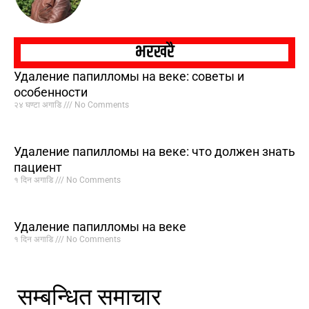
भरखरै
Удаление папилломы на веке: советы и
особенности
२४ घण्टा अगाडि
No Comments
Удаление папилломы на веке: что должен знать
пациент
१ दिन अगाडि
No Comments
Удаление папилломы на веке
१ दिन अगाडि
No Comments
सम्बन्धित समाचार