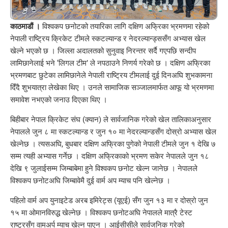
काठमाडौं ।
विश्वकप छनोटको तयारिका लागि दक्षिण अफ्रिका भ्रमणमा रहेको
नेपाली राष्ट्रिय क्रिकेट टीमले स्कटल्यान्ड र नेदरल्यान्ड्ससँग अभ्यास खेल
खेल्ने भएको छ । जिल्ला अदालतको सुनुवाइ निरन्तर सर्दै गएपछि सन्दीप
लामिछानेलाई भने ‘लिगल टीम’ ले नपठाउने निणर्य गरेको छ । दक्षिण अफ्रिका
भ्रमणबाट छुटेका लामिछानेले नेपाली राष्ट्रिय टीमलाई दुई दिनअघि शुभकामना
दिँदै शुभयात्रा लेखेका थिए । उनले सामाजिक सञ्जालमार्फत आफू यो भ्रमणमा
समावेश नभएको जनाउ दिएका थिए ।
बिहीबार नेपाल क्रिकेट संघ (क्यान) ले सार्वजानिक गरेको खेल तालिकाअनुसार
नेपालले जुन ८ मा स्कटल्यान्ड र जुन १० मा नेदरल्यान्डसँग दोस्रो अभ्यास खेल
खेल्नेछ । त्यसअघि, बुधबार दक्षिण अफ्रिका पुगेको नेपाली टीमले जुन १ देखि ७
सम्म त्यही अभ्यास गर्नेछ । दक्षिण अफ्रिकाको भ्रमण सकेर नेपालले जुन १८
देखि ९ जुलाईसम्म जिम्बाबेमा हुने विश्वकप छनोट खेल्न जानेछ । नेपालले
विश्वकप छनोटअघि जिम्बावेमै दुई वार्म अप म्याच पनि खेल्नेछ ।
पहिलो वार्म अप युनाइटेड अरब इमिरेट्स (यूएई) सँग जुन १३ मा र दोस्रो जुन
१५ मा ओमानविरुद्ध खेल्नेछ । विश्वकप छनोटअघि नेपालले मात्रै टेस्ट
राष्ट्रसँग वामअर्प म्याच खेल्न पाएन । आईसीसीले सार्वजनिक गरेको