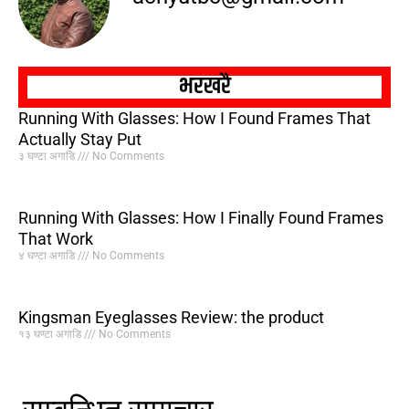
भरखरै
Running With Glasses: How I Found Frames That
Actually Stay Put
३ घण्टा अगाडि
No Comments
Running With Glasses: How I Finally Found Frames
That Work
४ घण्टा अगाडि
No Comments
Kingsman Eyeglasses Review: the product
१३ घण्टा अगाडि
No Comments