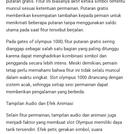
putaran gratis. Fitur ini biasanya aktif ketika simbol tertentu
muncul sesuai ketentuan permainan. Putaran gratis
memberikan kesempatan tambahan kepada pemain untuk
menikmati beberapa putaran tanpa menggunakan saldo
utama pada saat fitur tersebut berjalan.
Pada gates of olympus 1000, fitur putaran gratis sering
dianggap sebagai salah satu bagian yang paling ditunggu
karena dapat menghadirkan kombinasi simbol dan
pengganda secara lebih intens. Meski demikian, pemain
tetap perlu memahami bahwa fitur ini tidak selalu muncul
dalam waktu singkat. Slot olympus 1000 dirancang dengan
sistem acak, sehingga setiap sesi permainan dapat
memberikan pengalaman yang berbeda.
Tampilan Audio dan Efek Animasi
Selain fitur permainan, tampilan audio dan animasi juga
menjadi faktor yang membuat slot Olympus memiliki daya
tarik tersendiri. Efek petir, gerakan simbol, suara