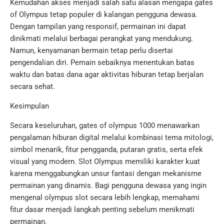
Kemudahan akses menjadi salah satu alasan mengapa gates
of Olympus tetap populer di kalangan pengguna dewasa.
Dengan tampilan yang responsif, permainan ini dapat
dinikmati melalui berbagai perangkat yang mendukung.
Namun, kenyamanan bermain tetap perlu disertai
pengendalian diri. Pemain sebaiknya menentukan batas
waktu dan batas dana agar aktivitas hiburan tetap berjalan
secara sehat.
Kesimpulan
Secara keseluruhan, gates of olympus 1000 menawarkan
pengalaman hiburan digital melalui kombinasi tema mitologi,
simbol menarik, fitur pengganda, putaran gratis, serta efek
visual yang modern. Slot Olympus memiliki karakter kuat
karena menggabungkan unsur fantasi dengan mekanisme
permainan yang dinamis. Bagi pengguna dewasa yang ingin
mengenal olympus slot secara lebih lengkap, memahami
fitur dasar menjadi langkah penting sebelum menikmati
permainan.