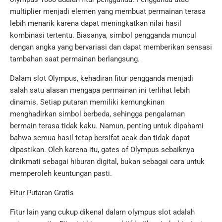
multiplier menjadi elemen yang membuat permainan terasa
lebih menarik karena dapat meningkatkan nilai hasil
kombinasi tertentu. Biasanya, simbol pengganda muncul
dengan angka yang bervariasi dan dapat memberikan sensasi
tambahan saat permainan berlangsung.
Dalam slot Olympus, kehadiran fitur pengganda menjadi
salah satu alasan mengapa permainan ini terlihat lebih
dinamis. Setiap putaran memiliki kemungkinan
menghadirkan simbol berbeda, sehingga pengalaman
bermain terasa tidak kaku. Namun, penting untuk dipahami
bahwa semua hasil tetap bersifat acak dan tidak dapat
dipastikan. Oleh karena itu, gates of Olympus sebaiknya
dinikmati sebagai hiburan digital, bukan sebagai cara untuk
memperoleh keuntungan pasti.
Fitur Putaran Gratis
Fitur lain yang cukup dikenal dalam olympus slot adalah